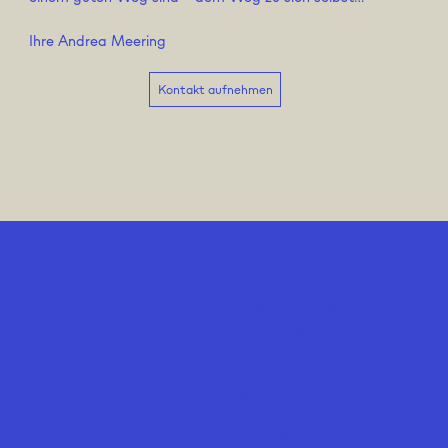
Ihre Andrea Meering
Kontakt aufnehmen
ADRESSE
Andrea Meering
Gutenbergstraße 65
14467 Potsdam
KONTAKT
Telefon
0152 513 510 64
Mail
kontakt@physicalwellness.de