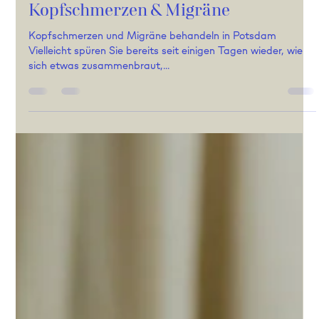
Andrea Meering
2. Feb. 2025
3 Min. Lesezeit
Kopfschmerzen & Migräne
Kopfschmerzen und Migräne behandeln in Potsdam
Vielleicht spüren Sie bereits seit einigen Tagen wieder, wie
sich etwas zusammenbraut,...