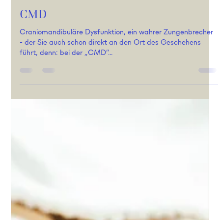
Andrea Meering
9. Feb. 2025
2 Min. Lesezeit
CMD
Craniomandibuläre Dysfunktion, ein wahrer Zungenbrecher
- der Sie auch schon direkt an den Ort des Geschehens
führt, denn: bei der „CMD“...