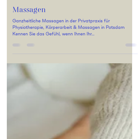
Andrea Meering
2. Feb. 2025
2 Min. Lesezeit
Massagen
Ganzheitliche Massagen in der Privatpraxis für
Physiotherapie, Körperarbeit & Massagen in Potsdam
Kennen Sie das Gefühl, wenn Ihnen Ihr...